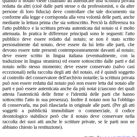
quando il notaio viene chiamato ad autenticare una scrittura privata
redatta da altri (cioè dalle parti stesse o da professionisti, o da altre
persone di loro fiducia) deve controllare che tale documento sia
conforme alla legge e corrisponda alla vera volontà delle parti, anche
mediante la lettura prima che sia sottoscritto. Perciò la differenza tra
l'atto pubblico e la scrittura privata autenticata dal notaio si è molto
attenuata. In pratica le differenze principali sono le seguenti: l'atto
pubblico deve essere redatto dal notaio; se non è stato scritto
personalmente dal notaio, deve essere da lui letto alle parti, che
devono essere tutte presenti contemporaneamente davanti al notaio;
deve essere scritto in lingua italiana (eventualmente, con la
traduzione in lingua straniera) ed essere sottoscritto dalle parti e dal
notaio nello stesso momento; deve essere conservato (salvo casi
eccezionali) nella raccolta degli atti del notaio, ed è quindi soggetto
al controllo del conservatore dell'archivio notarile; la scrittura privata
può non essere redatta dal notaio può non essere letta dal notaio alle
parti e può essere autenticata anche da più notai (ciascuno dei quali
attesta l'autenticità delle firme e l'identità delle parti che hanno
sottoscritto l'atto in sua presenza). Inoltre il notaio non ha l'obbligo
di conservarla, ma può rilasciarla in originale alle parti. (Per gli atti
soggetti a pubblicità immobiliare o commerciale, il codice
deontologico stabilisce però che il notaio deve conservare nella
raccolta dei suoi atti anche le scritture private, se le parti non ne
abbiano chiesto la restituzione).