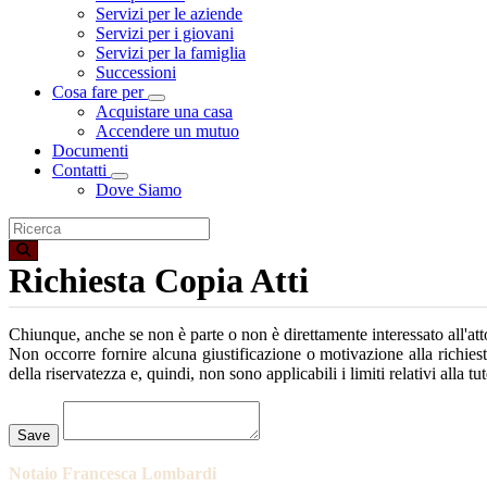
Servizi per le aziende
Servizi per i giovani
Servizi per la famiglia
Successioni
Cosa fare per
Toggle Dropdown
Acquistare una casa
Accendere un mutuo
Documenti
Contatti
Toggle Dropdown
Dove Siamo
Richiesta Copia Atti
Chiunque, anche se non è parte o non è direttamente interessato all'atto, 
Non occorre fornire alcuna giustificazione o motivazione alla richiest
della riservatezza e, quindi, non sono applicabili i limiti relativi alla tu
Loading...
Save
Notaio Francesca Lombardi