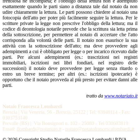
frettolosa nè incompleta; e l'obbligo della lettura non è adempiuto
esattamente quando le parti siano a distanza tale dal notaio da non
udire chiaramente la lettura. Le parti possono chiedere al notaio una
fotocopia dell'atto per poter più facilmente seguire la lettura. Per le
scritture private la legge non prescrive l'obbligo della lettura; ma il
codice di deontologia notarile prevede che la scrittura sia letta prima
della sottoscrizione, per permettere al notaio di accertare che l'atto
corrisponda alla volontà delle parti. Il notaio non esaurisce la sua
attività con la sottoscrizione dell'atto; ma deve provvedere agli
adempimenti a cui è obbligato per legge o per incarico ricevuto dalle
parti. Per alcuni adempimenti (es.: trascrizioni nei registri
immobiliari, iscrizioni nei libri fondiari, nel registro delle
successioni) il notaio deve provvedere per legge senza ritardo o
entro un breve termine; per altri (es.: iscrizioni ipotecarie) è
opportuno che il notaio provveda al più presto per evitare danni alle
parti.
tratto da
www.notariato.it
Notaio Francesca Lombardi
Brescia | Via Venezia, 56 - Brescia, 25122 | Tel: 03040114 - Fax:
0303753140
Prevalle (BS) | Via Bonsignori n. 102 - 25080 - Tel 030603819
Email:
flombardi@notariato.it
-
notaio@notaiofrancescalombardi.it
© 2026 Copyright Studio Notarile Francesca Lombardi | P.IVA